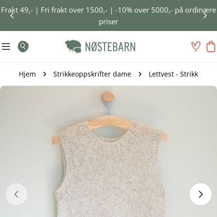
Gå
Frakt 49,- | Fri frakt over 1500,- | -10% over 5000,- på ordinære
til
priser
innhold
H
Søk
Hjem
Strikkeoppskrifter dame
Lettvest - Strikk
Gå
til
produktinformasjon