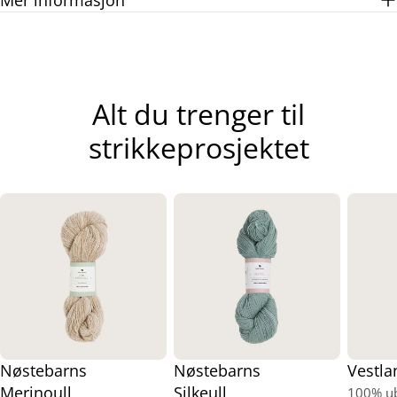
Alt du trenger til
strikkeprosjektet
Nøstebarns
Nøstebarns
Vestla
Merinoull
Silkeull
100% ub