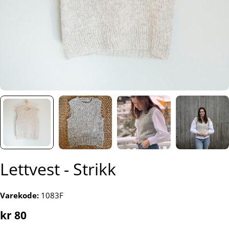
Lettvest - Strikk
Varekode:
1083F
Vanlig
kr 80