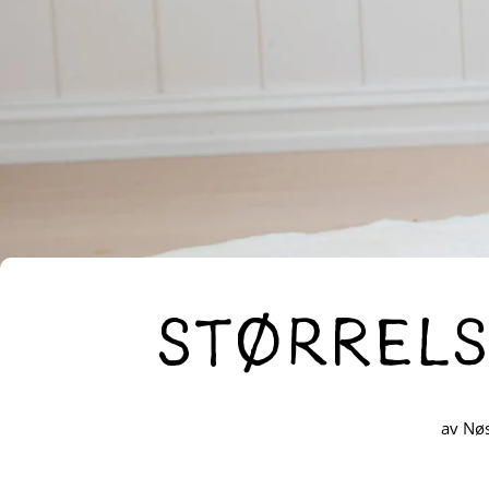
Størrels
av Nø