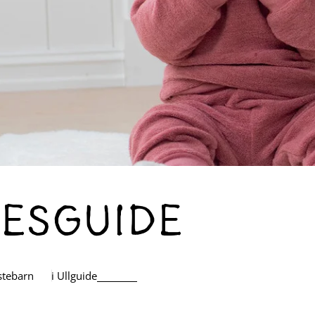
esguide
stebarn
i
Ullguide