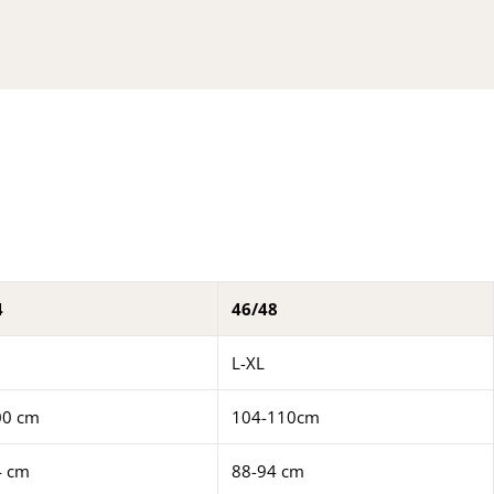
4
46/48
L-XL
00 cm
104-110cm
4 cm
88-94 cm