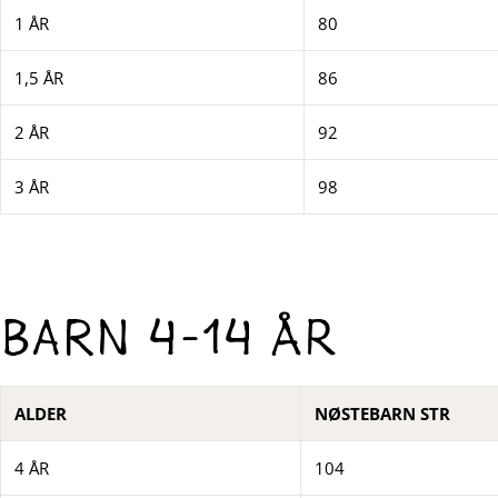
1 ÅR
80
1,5 ÅR
86
2 ÅR
92
3 ÅR
98
Barn 4-14 år
ALDER
NØSTEBARN STR
4 ÅR
104