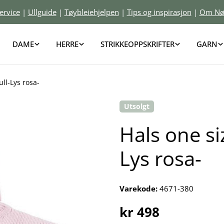
ervice
|
Ullguide
|
Tøybleiehjelpen
|
Tips og inspirasjon
|
Om Nø
DAME
HERRE
STRIKKEOPPSKRIFTER
GARN
ull-Lys rosa-
Utsolgt
Hals one siz
Lys rosa-
Varekode:
4671-380
Vanlig
kr 498