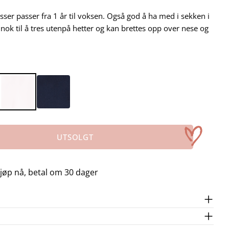
sser passer fra 1 år til voksen. Også god å ha med i sekken i
sk nok til å tres utenpå hetter og kan brettes opp over nese og
UTSOLGT
R HALS ONE SIZE I RIBBESTRIKKET ULL-LYS ROS
FOR HALS ONE SIZE I RIBBESTRIKKET ULL-LYS R
jøp nå, betal om 30 dager