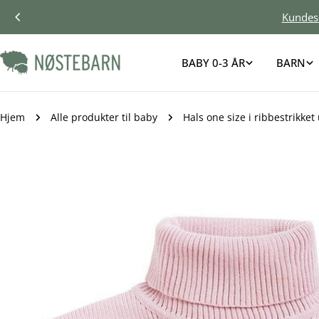
Gå
Kundes
til
innhold
BABY 0-3 ÅR
BARN
Søk
Hjem
Alle produkter til baby
Hals one size i ribbestrikket 
Gå
til
produktinformasjon