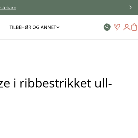
stebarn
TILBEHØR OG ANNET
Logg
H
inn
e i ribbestrikket ull-