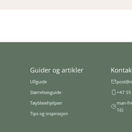
Guider og artikler
Kontak
Ullguide
post@n
Størrelsesguide
+47 55
Tøybleiehjelpen
man-fr
16)
Tips og inspirasjon