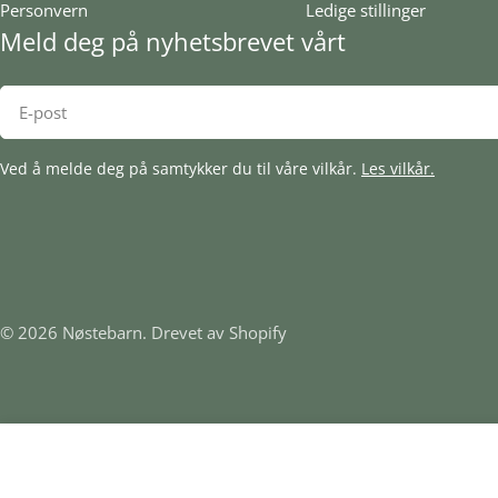
Personvern
Ledige stillinger
Meld deg på nyhetsbrevet vårt
E-
post
Ved å melde deg på samtykker du til våre vilkår.
Les vilkår.
© 2026
Nøstebarn
.
Drevet av Shopify
Hals one size i ribbestrikket ull-Lys rosa-