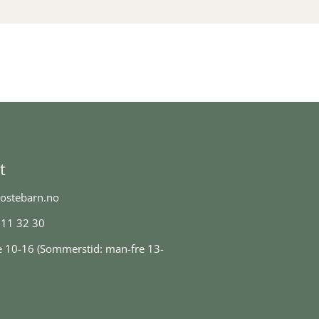
t
ostebarn.no
 11 32 30
e 10-16 (Sommerstid: man-fre 13-