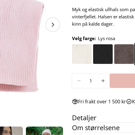
pris
Myk og elastisk ullhals som pa
vinterfjellet. Halsen er elasti
kinn på kalde dager.
Velg farge:
Lys rosa
Antall
REDUSER ANTALL FO
ØK ANTALL 
Fri frakt over 1 500 kr
K
Detaljer
Om størrelsene